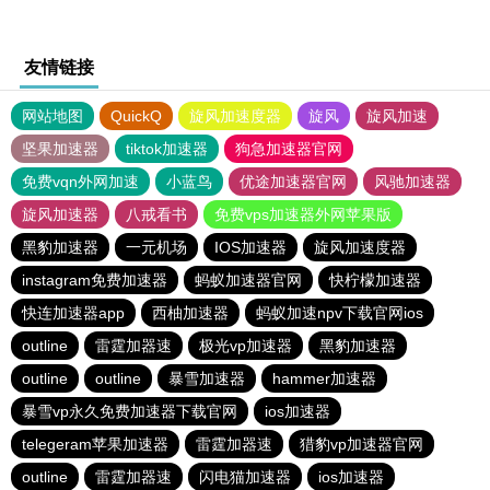
友情链接
网站地图
QuickQ
旋风加速度器
旋风
旋风加速
坚果加速器
tiktok加速器
狗急加速器官网
免费vqn外网加速
小蓝鸟
优途加速器官网
风驰加速器
旋风加速器
八戒看书
免费vps加速器外网苹果版
黑豹加速器
一元机场
IOS加速器
旋风加速度器
instagram免费加速器
蚂蚁加速器官网
快柠檬加速器
快连加速器app
西柚加速器
蚂蚁加速npv下载官网ios
outline
雷霆加器速
极光vp加速器
黑豹加速器
outline
outline
暴雪加速器
hammer加速器
暴雪vp永久免费加速器下载官网
ios加速器
telegeram苹果加速器
雷霆加器速
猎豹vp加速器官网
outline
雷霆加器速
闪电猫加速器
ios加速器