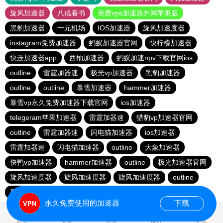
旋风加速器
八戒看书
免费vps加速器外网苹果版
黑豹加速器
一元机场
IOS加速器
旋风加速度器
instagram免费加速器
蚂蚁加速器官网
快柠檬加速器
快连加速器app
西柚加速器
蚂蚁加速npv下载官网ios
outline
雷霆加器速
极光vp加速器
黑豹加速器
outline
outline
暴雪加速器
hammer加速器
暴雪vp永久免费加速器下载官网
ios加速器
telegeram苹果加速器
雷霆加器速
猎豹vp加速器官网
outline
雷霆加器速
闪电猫加速器
ios加速器
雷霆加器速
闪电猫加速器
outline
大象加速器
快鸭vp加速器
hammer加速器
outline
极光加速器官网
旋风加速度器
旋风加速度器
旋风加速度器
outline
黑洞加速官网
ios加速器
老王vp官网
永久免费使用的加速器
下载
1.396712s
首页
安卓
苹果
排行
推荐