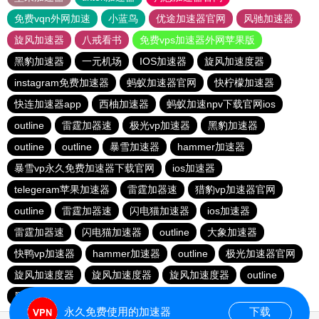
免费vqn外网加速
小蓝鸟
优途加速器官网
风驰加速器
旋风加速器
八戒看书
免费vps加速器外网苹果版
黑豹加速器
一元机场
IOS加速器
旋风加速度器
instagram免费加速器
蚂蚁加速器官网
快柠檬加速器
快连加速器app
西柚加速器
蚂蚁加速npv下载官网ios
outline
雷霆加器速
极光vp加速器
黑豹加速器
outline
outline
暴雪加速器
hammer加速器
暴雪vp永久免费加速器下载官网
ios加速器
telegeram苹果加速器
雷霆加器速
猎豹vp加速器官网
outline
雷霆加器速
闪电猫加速器
ios加速器
雷霆加器速
闪电猫加速器
outline
大象加速器
快鸭vp加速器
hammer加速器
outline
极光加速器官网
旋风加速度器
旋风加速度器
旋风加速度器
outline
黑洞加速官网
ios加速器
老王vp官网
永久免费使用的加速器
下载