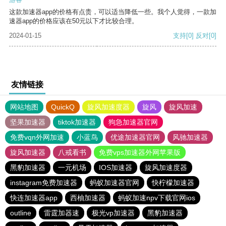
这款加速器app的价格有点贵，可以适当降低一些。我个人觉得，一款加
速器app的价格应该在50元以下才比较合理。
2024-01-15
支持
[0]
反对
[0]
友情链接
网站地图
QuickQ
旋风加速度器
旋风
旋风加速
坚果加速器
tiktok加速器
狗急加速器官网
免费vqn外网加速
小蓝鸟
优途加速器官网
风驰加速器
旋风加速器
八戒看书
免费vps加速器外网苹果版
黑豹加速器
一元机场
IOS加速器
旋风加速度器
instagram免费加速器
蚂蚁加速器官网
快柠檬加速器
快连加速器app
西柚加速器
蚂蚁加速npv下载官网ios
outline
雷霆加器速
极光vp加速器
黑豹加速器