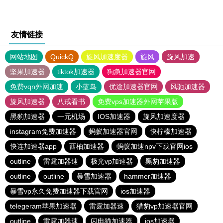
友情链接
网站地图
QuickQ
旋风加速度器
旋风
旋风加速
坚果加速器
tiktok加速器
狗急加速器官网
免费vqn外网加速
小蓝鸟
优途加速器官网
风驰加速器
旋风加速器
八戒看书
免费vps加速器外网苹果版
黑豹加速器
一元机场
IOS加速器
旋风加速度器
instagram免费加速器
蚂蚁加速器官网
快柠檬加速器
快连加速器app
西柚加速器
蚂蚁加速npv下载官网ios
outline
雷霆加器速
极光vp加速器
黑豹加速器
outline
outline
暴雪加速器
hammer加速器
暴雪vp永久免费加速器下载官网
ios加速器
telegeram苹果加速器
雷霆加器速
猎豹vp加速器官网
outline
雷霆加器速
闪电猫加速器
ios加速器