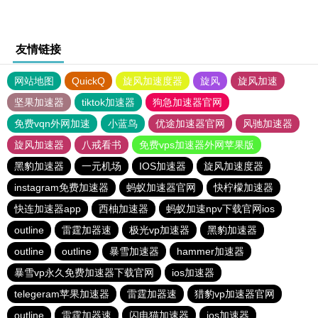
友情链接
网站地图
QuickQ
旋风加速度器
旋风
旋风加速
坚果加速器
tiktok加速器
狗急加速器官网
免费vqn外网加速
小蓝鸟
优途加速器官网
风驰加速器
旋风加速器
八戒看书
免费vps加速器外网苹果版
黑豹加速器
一元机场
IOS加速器
旋风加速度器
instagram免费加速器
蚂蚁加速器官网
快柠檬加速器
快连加速器app
西柚加速器
蚂蚁加速npv下载官网ios
outline
雷霆加器速
极光vp加速器
黑豹加速器
outline
outline
暴雪加速器
hammer加速器
暴雪vp永久免费加速器下载官网
ios加速器
telegeram苹果加速器
雷霆加器速
猎豹vp加速器官网
outline
雷霆加器速
闪电猫加速器
ios加速器