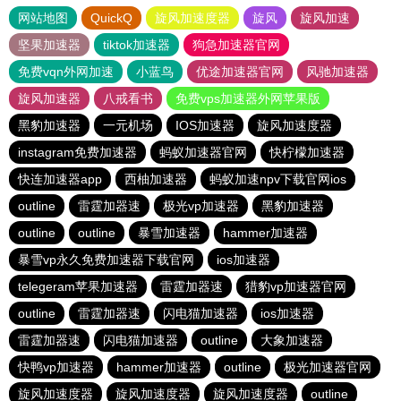
网站地图
QuickQ
旋风加速度器
旋风
旋风加速
坚果加速器
tiktok加速器
狗急加速器官网
免费vqn外网加速
小蓝鸟
优途加速器官网
风驰加速器
旋风加速器
八戒看书
免费vps加速器外网苹果版
黑豹加速器
一元机场
IOS加速器
旋风加速度器
instagram免费加速器
蚂蚁加速器官网
快柠檬加速器
快连加速器app
西柚加速器
蚂蚁加速npv下载官网ios
outline
雷霆加器速
极光vp加速器
黑豹加速器
outline
outline
暴雪加速器
hammer加速器
暴雪vp永久免费加速器下载官网
ios加速器
telegeram苹果加速器
雷霆加器速
猎豹vp加速器官网
outline
雷霆加器速
闪电猫加速器
ios加速器
雷霆加器速
闪电猫加速器
outline
大象加速器
快鸭vp加速器
hammer加速器
outline
极光加速器官网
旋风加速度器
旋风加速度器
旋风加速度器
outline