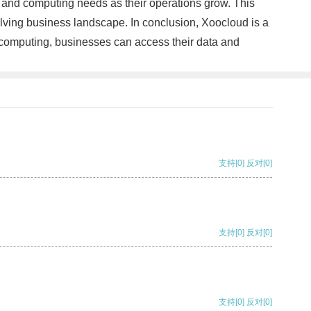
age and computing needs as their operations grow. This
evolving business landscape. In conclusion, Xoocloud is a
d computing, businesses can access their data and
支持
[0]
反对
[0]
支持
[0]
反对
[0]
支持
[0]
反对
[0]