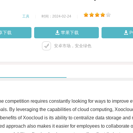
工具
|
时间：2024-02-24
|
卓下载
苹果下载
安卓市场，安全绿色
he competition requires constantly looking for ways to improve e
als. By leveraging the capabilities of cloud computing, Xooclou
enefits of Xoocloud is its ability to centralize data storage an
ized approach also makes it easier for employees to collaborate 