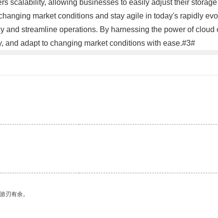
ers scalability, allowing businesses to easily adjust their stor
to changing market conditions and stay agile in today's rapidly 
ncy and streamline operations. By harnessing the power of clou
tly, and adapt to changing market conditions with ease.#3#
中游刃有余。