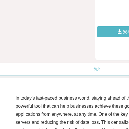
安
简介
In today's fast-paced business world, staying ahead of t
powerful tool that can help businesses achieve these go
applications from anywhere, at any time. One of the key b
servers and reducing the risk of data loss. This central