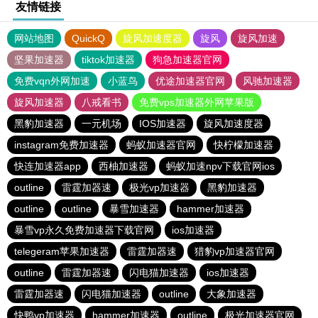
友情链接
网站地图
QuickQ
旋风加速度器
旋风
旋风加速
坚果加速器
tiktok加速器
狗急加速器官网
免费vqn外网加速
小蓝鸟
优途加速器官网
风驰加速器
旋风加速器
八戒看书
免费vps加速器外网苹果版
黑豹加速器
一元机场
IOS加速器
旋风加速度器
instagram免费加速器
蚂蚁加速器官网
快柠檬加速器
快连加速器app
西柚加速器
蚂蚁加速npv下载官网ios
outline
雷霆加器速
极光vp加速器
黑豹加速器
outline
outline
暴雪加速器
hammer加速器
暴雪vp永久免费加速器下载官网
ios加速器
telegeram苹果加速器
雷霆加器速
猎豹vp加速器官网
outline
雷霆加器速
闪电猫加速器
ios加速器
雷霆加器速
闪电猫加速器
outline
大象加速器
快鸭vp加速器
hammer加速器
outline
极光加速器官网