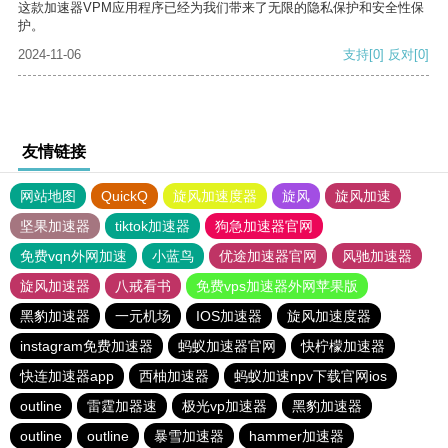
这款加速器VPM应用程序已经为我们带来了无限的隐私保护和安全性保
护。
2024-11-06
支持
[0]
反对
[0]
友情链接
网站地图
QuickQ
旋风加速度器
旋风
旋风加速
坚果加速器
tiktok加速器
狗急加速器官网
免费vqn外网加速
小蓝鸟
优途加速器官网
风驰加速器
旋风加速器
八戒看书
免费vps加速器外网苹果版
黑豹加速器
一元机场
IOS加速器
旋风加速度器
instagram免费加速器
蚂蚁加速器官网
快柠檬加速器
快连加速器app
西柚加速器
蚂蚁加速npv下载官网ios
outline
雷霆加器速
极光vp加速器
黑豹加速器
outline
outline
暴雪加速器
hammer加速器